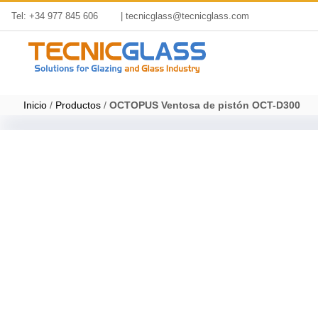
Saltar
Tel: +34 977 845 606
| tecnicglass@tecnicglass.com
al
contenido
Inicio
/
Productos
/
OCTOPUS Ventosa de pistón OCT-D300