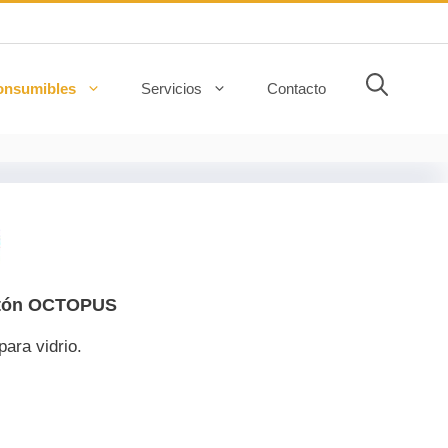
onsumibles
Servicios
Contacto
stón OCTOPUS
ara vidrio.