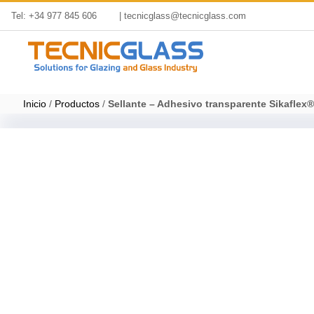
Saltar
Tel: +34 977 845 606
| tecnicglass@tecnicglass.com
al
contenido
Inicio
/
Productos
/
Sellante – Adhesivo transparente Sikaflex®